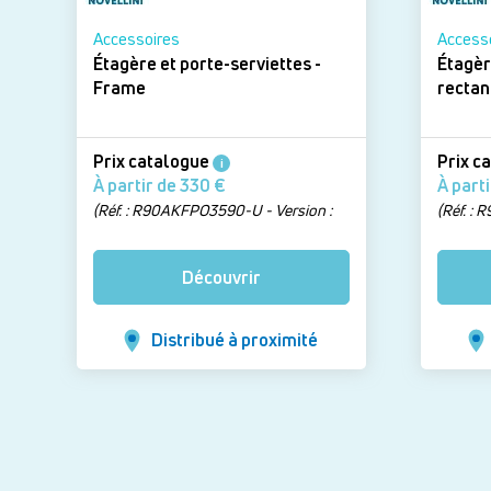
Accessoires
Access
Étagère et porte-serviettes -
Étagèr
Frame
Prix catalogue
Prix c
i
À partir de 330 €
(Réf. : R90AKFPO3590-U - Version :
(Réf. :
Blanc mat)
Blanc m
Découvrir
Distribué à proximité