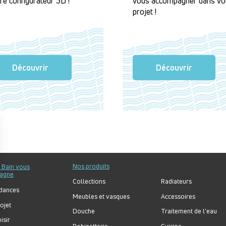
re configurateur 3D !
vous accompagner dans vo
projet !
Découvrir
Découvrir
Nos produits
u Bain vous
agne
Collections
Radiateurs
dances
Meubles et vasques
Accessoires
ojet
Douche
Traitement de l'eau
isir
Robinetterie
Cuisine