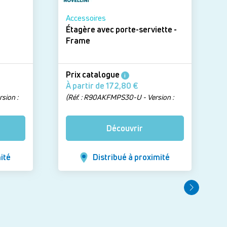
Accessoires
Étagère avec porte-serviette -
Frame
Prix catalogue
i
À partir de 172,80 €
sion :
(Réf. : R90AKFMPS30-U - Version :
Blanc mat)
Découvrir
ité
Distribué à proximité