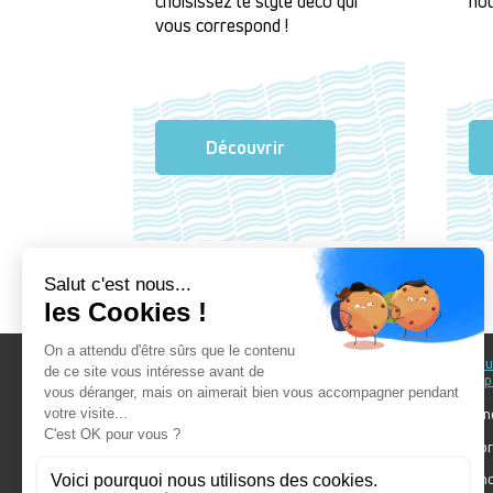
choisissez le style déco qui
not
vous correspond !
Découvrir
Au fil du Bain
Au fil d
accomp
Nos showrooms
Nos ten
Nos installateurs
Votre pr
Prendre RDV
Bien cho