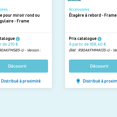
oires
Accessoires
e pour miroir rond ou
Étagère à rebord - Frame
rectangulaire - Frame
atalogue
Prix catalogue
i
i
À partir de 210 €
À partir de 188,40 €
 R90AKFMS85-U - Version :
(Réf. : R90AKFMMA135-U - Ver
at)
Blanc mat)
Découvrir
Découvrir
Distribué à proximité
Distribué à proxim