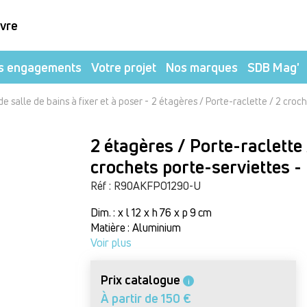
ivre
s engagements
Votre projet
Nos marques
SDB Mag'
-
e salle de bains à fixer et à poser
2 étagères / Porte-raclette / 2 croc
2 étagères / Porte-raclette 
crochets porte-serviettes 
Réf : R90AKFPO1290-U
Dim. : x l 12 x h 76 x p 9 cm
Matière : Aluminium
Voir plus
Prix catalogue
i
À partir de 150 €