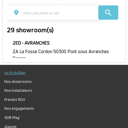
29 showroom(s)
2ED - AVRANCHES
ZA La Fosse Cordon 50300 Pont sous Avranches
France
Itinéraire
Au fil du Bain
Fermé
Jour
Plage
Lundi :
9h-12h, 14h-18h
Nos showrooms
horaire
Mardi :
8h-12h, 14h-18h
Nos installateurs
Mercredi :
8h-12h, 14h-18h
Prendre RDV
Jeudi :
8h30-12h, 14h-18h
Nos engagements
Vendredi :
8h-12h, 14h-17h
Samedi :
Fermé
SDB Mag'
Dimanche :
Fermé
Algorel