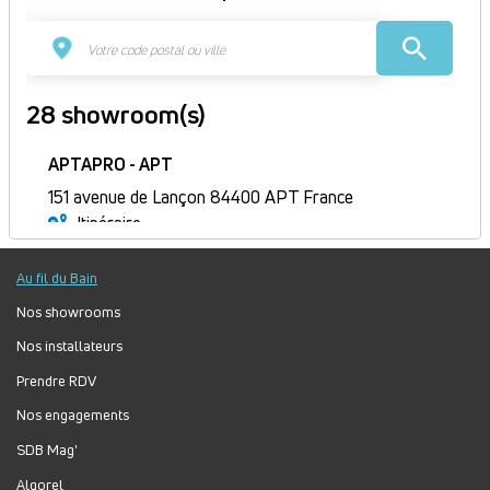
28 showroom(s)
APTAPRO - APT
151 avenue de Lançon 84400 APT France
Itinéraire
Ouvert
Au fil du Bain
Jour
Plage
Lundi :
9h-12h, 14h-18h
horaire
Mardi :
9h-12h, 14h-18h
Nos showrooms
Mercredi :
9h-12h, 14h-18h
Nos installateurs
Jeudi :
9h-12h, 14h-18h
Prendre RDV
Vendredi :
9h-12h, 14h-18h
Nos engagements
Samedi :
Fermé
Dimanche :
Fermé
SDB Mag'
Algorel