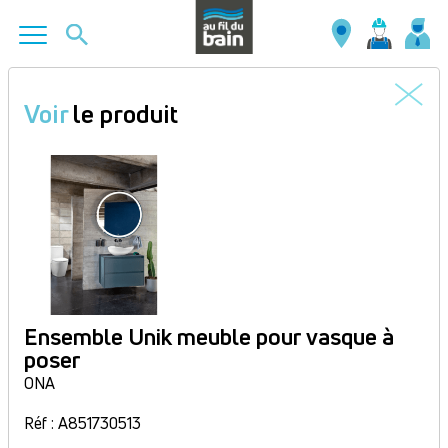
Aller
au
Voir
le produit
contenu
principal
Ensemble Unik meuble pour vasque à
poser
ONA
Réf : A851730513