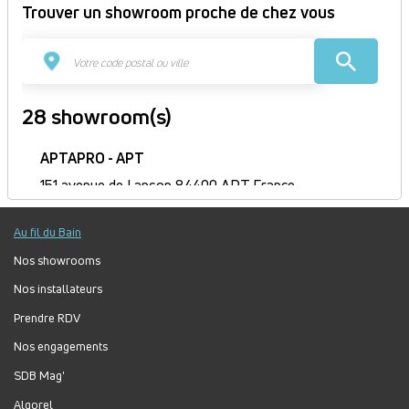
Trouver un showroom proche de chez vous
28 showroom(s)
APTAPRO - APT
151 avenue de Lançon 84400 APT France
Itinéraire
Au fil du Bain
Fermé
Jour
Plage
Lundi :
9h-12h, 14h-18h
Nos showrooms
horaire
Mardi :
9h-12h, 14h-18h
Nos installateurs
Mercredi :
9h-12h, 14h-18h
Prendre RDV
Jeudi :
9h-12h, 14h-18h
Vendredi :
9h-12h, 14h-18h
Nos engagements
Samedi :
Fermé
SDB Mag'
Dimanche :
Fermé
Algorel