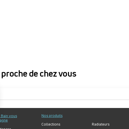
proche de chez vous
proche de chez vous
Nos produits
u Bain vous
agne
Collections
Radiateurs
dances