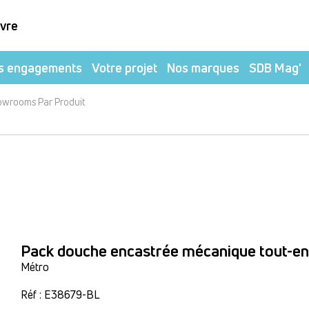
ivre
s engagements
Votre projet
Nos marques
SDB Mag'
owrooms Par Produit
Pack douche encastrée mécanique tout-en-
Métro
Réf : E38679-BL