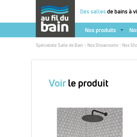
Des salles
de bains à v
Nos produits
No
Aller
-
-
Spécialiste Salle de Bain
Nos Showrooms
Nos Sh
au
contenu
principal
Voir
le produit