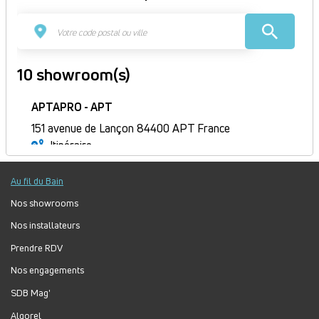
10 showroom(s)
APTAPRO - APT
151 avenue de Lançon 84400 APT France
Itinéraire
Fermé
Au fil du Bain
Jour
Plage
Lundi :
9h-12h, 14h-18h
horaire
Mardi :
9h-12h, 14h-18h
Nos showrooms
Mercredi :
9h-12h, 14h-18h
Nos installateurs
Jeudi :
9h-12h, 14h-18h
Prendre RDV
Vendredi :
9h-12h, 14h-18h
Nos engagements
Samedi :
Fermé
Dimanche :
Fermé
SDB Mag'
Algorel