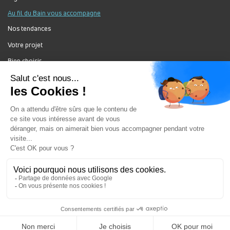
Prendre rendez-vous
Au fil du Bain vous accompagne
Nos tendances
METRAL PASSY - AIX LES BAINS
Votre projet
215 Avenue de St Simond 73100 AIX LES BAINS
Bien choisir
France
Forum Au Fil du Bain
Itinéraire
Fermé
Nos produits
Jour
Plage
Lundi :
7h30-12h, 13h30-18h
horaire
Mardi :
7h30-12h, 13h30-18h
Mercredi :
7h30-12h, 13h30-18h
Jeudi :
7h30-12h, 13h30-18h
Vendredi :
7h30-12h, 13h30-18h
Au Fil Du Bain Tous droits réservés ©
Samedi :
8h-12h, 14h-18h
Gestion des cookies
Dimanche :
Fermé
Mentions légales
Prendre rendez-vous
Enseigne du groupement ALGOREL