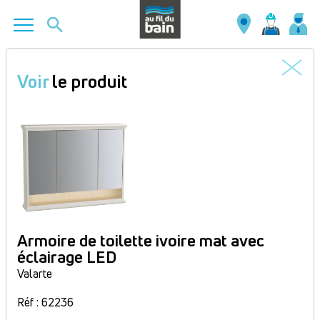
Aller
au
Voir
le produit
contenu
principal
Armoire de toilette ivoire mat avec
éclairage LED
Valarte
Réf : 62236