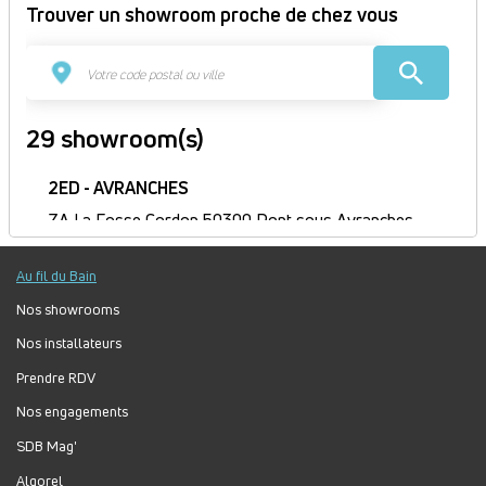
Trouver un showroom proche de chez vous
29 showroom(s)
2ED - AVRANCHES
ZA La Fosse Cordon 50300 Pont sous Avranches
France
Itinéraire
Au fil du Bain
Fermé
Nos showrooms
Jour
Plage
Lundi :
9h-12h, 14h-18h
Nos installateurs
horaire
Mardi :
8h-12h, 14h-18h
Prendre RDV
Mercredi :
8h-12h, 14h-18h
Jeudi :
8h30-12h, 14h-18h
Nos engagements
Vendredi :
8h-12h, 14h-17h
SDB Mag'
Samedi :
Fermé
Algorel