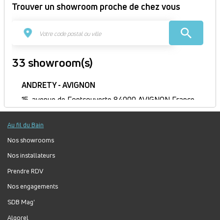
Trouver un showroom proche de chez vous
33 showroom(s)
ANDRETY - AVIGNON
15, avenue de Fontcouverte 84000 AVIGNON France
Itinéraire
Au fil du Bain
Fermé
Jour
Plage
Lundi :
8h30-12h, 14h-17h30
Nos showrooms
horaire
Mardi :
8h30-12h, 14h-17h30
Nos installateurs
Mercredi :
8h30-12h, 14h-17h30
Prendre RDV
Jeudi :
8h30-12h, 14h-17h30
Vendredi :
8h30-12h, 13h30-17h
Nos engagements
Samedi :
Fermé
SDB Mag'
Dimanche :
Fermé
Algorel