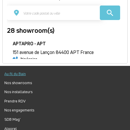
28 showroom(s)
APTAPRO - APT
151 avenue de Lançon 84400 APT France
Itinéraire
Fermé
Au fil du Bain
Jour
Plage
Lundi :
9h-12h, 14h-18h
horaire
Mardi :
9h-12h, 14h-18h
Nos showrooms
Mercredi :
9h-12h, 14h-18h
Nos installateurs
Jeudi :
9h-12h, 14h-18h
Prendre RDV
Vendredi :
9h-12h, 14h-18h
Nos engagements
Samedi :
Fermé
Dimanche :
Fermé
SDB Mag'
Algorel