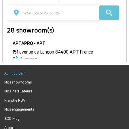
28 showroom(s)
APTAPRO - APT
151 avenue de Lançon 84400 APT France
Itinéraire
Fermé
Au fil du Bain
Jour
Plage
Lundi :
9h-12h, 14h-18h
horaire
Mardi :
9h-12h, 14h-18h
Nos showrooms
Mercredi :
9h-12h, 14h-18h
Nos installateurs
Jeudi :
9h-12h, 14h-18h
Prendre RDV
Vendredi :
9h-12h, 14h-18h
Nos engagements
Samedi :
Fermé
Dimanche :
Fermé
SDB Mag'
Algorel