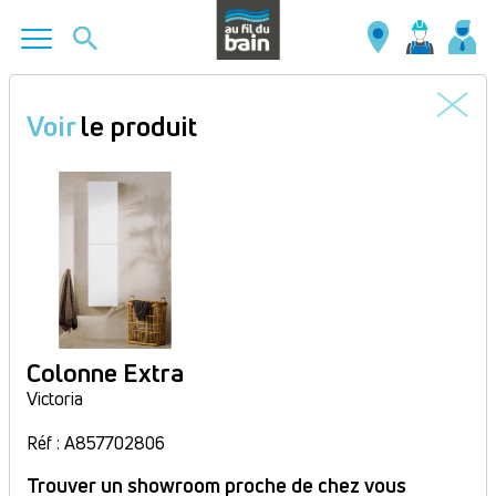
Aller
au
Voir
le produit
contenu
principal
Colonne Extra
Victoria
Réf : A857702806
Trouver un showroom proche de chez vous