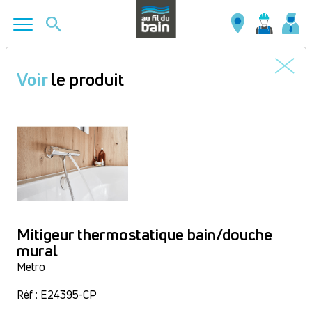
Aller
au
Voir
le produit
contenu
principal
Mitigeur thermostatique bain/douche
mural
Metro
Réf : E24395-CP