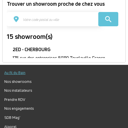
Trouver un showroom proche de chez vous
15 showroom(s)
2ED - CHERBOURG
175 rue des entreprises 50110 Tourlaville France
Itinéraire
Au fil du Bain
Ouvert
Jour
Plage
Lundi :
8h30-12h, 13h30-18h
Nos showrooms
horaire
Mardi :
8h30-12h, 13h30-18h
Nos installateurs
Mercredi :
8h30-12h, 13h30-18h
Prendre RDV
Jeudi :
8h30-12h, 13h30-18h
Vendredi :
8h30-12h, 13h30-17h
Nos engagements
Samedi :
Fermé
SDB Mag'
Dimanche :
Fermé
Algorel