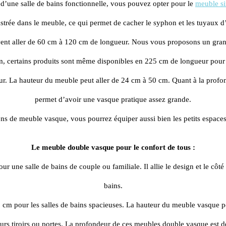
 d’une salle de bains fonctionnelle, vous pouvez opter pour le 
meuble s
strée dans le meuble, ce qui permet de cacher le syphon et les tuyaux d
t aller de 60 cm à 120 cm de longueur. Nous vous proposons un grand 
, certains produits sont même disponibles en 225 cm de longueur po
r. La hauteur du meuble peut aller de 24 cm à 50 cm. Quant à la profond
permet d’avoir une vasque pratique assez grande.
ns de meuble vasque, vous pourrez équiper aussi bien les petits espaces 
Le meuble double vasque pour le confort de tous :
 une salle de bains de couple ou familiale. Il allie le design et le côté
bains.
m pour les salles de bains spacieuses. La hauteur du meuble vasque peut 
eurs tiroirs ou portes. La profondeur de ces meubles double vasque est d