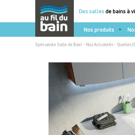
Des salles
de bains à v
Nos produits
No
Aller
-
-
Spécialiste Salle de Bain
Nos Actualités
Quelles 
au
contenu
principal