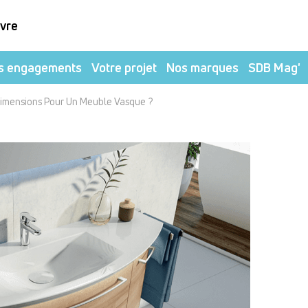
ivre
s engagements
Votre projet
Nos marques
SDB Mag'
Dimensions Pour Un Meuble Vasque ?