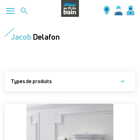
Aller
au
Jacob
Delafon
contenu
principal
Types de produits