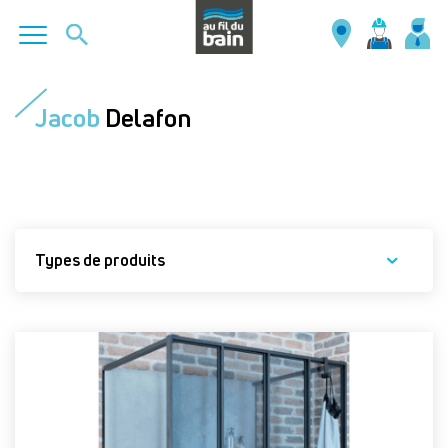
Aller
au
Jacob
Delafon
contenu
principal
Types de produits