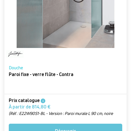
Douche
Paroi fixe - verre flûte - Contra
Prix catalogue
i
À partir de 814,80 €
(Réf. : E22W90S1-BL - Version : Paroi murale L 90 cm, noire
flûte)