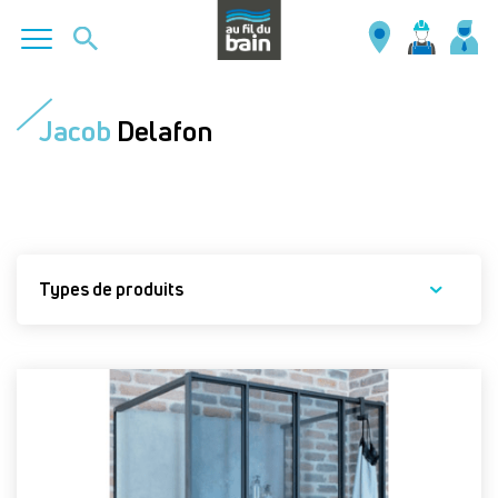
Aller
au
Jacob
Delafon
contenu
principal
Types de produits