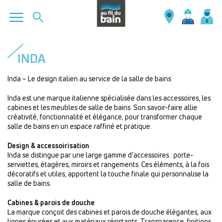
Aller
au
INDA
contenu
principal
Inda – Le design italien au service de la salle de bains
Inda est une marque italienne spécialisée dans les accessoires, les
cabines et les meubles de salle de bains. Son savoir-faire allie
créativité, fonctionnalité et élégance, pour transformer chaque
salle de bains en un espace raffiné et pratique.
Design & accessoirisation
Inda se distingue par une large gamme d’accessoires : porte-
serviettes, étagères, miroirs et rangements. Ces éléments, à la fois
décoratifs et utiles, apportent la touche finale qui personnalise la
salle de bains.
Cabines & parois de douche
La marque conçoit des cabines et parois de douche élégantes, aux
lignes épurées et aux matériaux résistants. Transparence, finitions