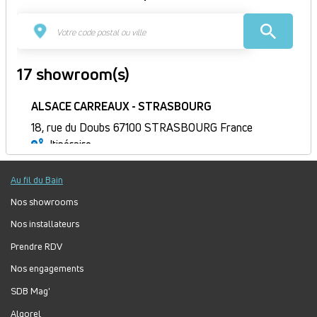
17 showroom(s)
ALSACE CARREAUX - STRASBOURG
18, rue du Doubs 67100 STRASBOURG France
Itinéraire
Fermé
Au fil du Bain
Jour
Plage
Lundi :
9h-12h, 14h-18h30
horaire
Mardi :
9h-12h, 14h-18h30
Nos showrooms
Mercredi :
9h-12h, 14h-18h30
Nos installateurs
Jeudi :
9h-12h, 14h-18h30
Prendre RDV
Vendredi :
9h-12h, 14h-18h30
Nos engagements
Samedi :
9h-12h, 14h-17h
Dimanche :
Fermé
SDB Mag'
Algorel