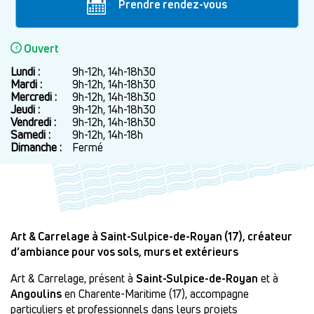
Prendre rendez-vous
Ouvert
Lundi :
Jour
Plage
9h-12h, 14h-18h30
horaire
Mardi :
9h-12h, 14h-18h30
Mercredi :
9h-12h, 14h-18h30
Jeudi :
9h-12h, 14h-18h30
Vendredi :
9h-12h, 14h-18h30
Samedi :
9h-12h, 14h-18h
Dimanche :
Fermé
Art & Carrelage à Saint-Sulpice-de-Royan (17), créateur
d’ambiance pour vos sols, murs et extérieurs
Art & Carrelage, présent à
Saint-Sulpice-de-Royan
et à
Angoulins
en Charente-Maritime (17), accompagne
particuliers et professionnels dans leurs projets