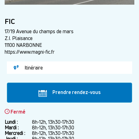
FIC
17/19 Avenue du champs de mars
Z.I. Plaisance
11100 NARBONNE
https://www.magni-fic.fr
Itinéraire
Prendre rendez-vous
Fermé
Lundi :
Jour
Plage
8h-12h, 13h30-17h30
horaire
Mardi :
8h-12h, 13h30-17h30
Mercredi :
8h-12h, 13h30-17h30
Jeudi :
8h-12h, 13h30-17h30