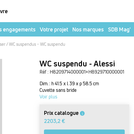
ivre
s engagements
Votre projet
Nos marques
SDB Mag'
-
ser / WC suspendus
WC suspendu
WC suspendu - Alessi
Réf : H8209714000001+H8929710000001
Dim. : h 41.5 x l 39 x p 58.5 cm
Cuvette sans bride
Voir plus
Prix catalogue
i
2203,2 €