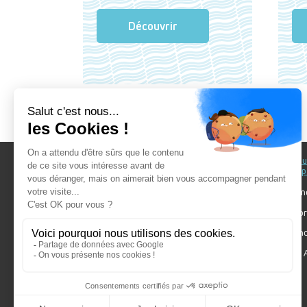
Découvrir
Au fil du Bain
Au fil d
accomp
Nos showrooms
Nos ten
Nos installateurs
Votre pr
Prendre RDV
Bien cho
Nos engagements
Forum A
SDB Mag'
Algorel