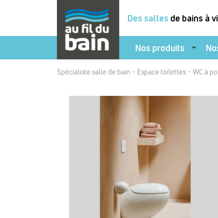
Des salles
de bains à v
Nos produits
No
Aller
-
-
Spécialiste salle de bain
Espace toilettes
WC à po
au
contenu
principal