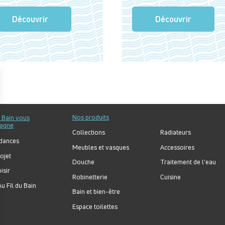
Découvrir
Découvrir
Nos produits
u Bain vous
agne
Collections
Radiateurs
dances
Meubles et vasques
Accessoires
ojet
Douche
Traitement de l'eau
isir
Robinetterie
Cuisine
u Fil du Bain
Bain et bien-être
Espace toilettes