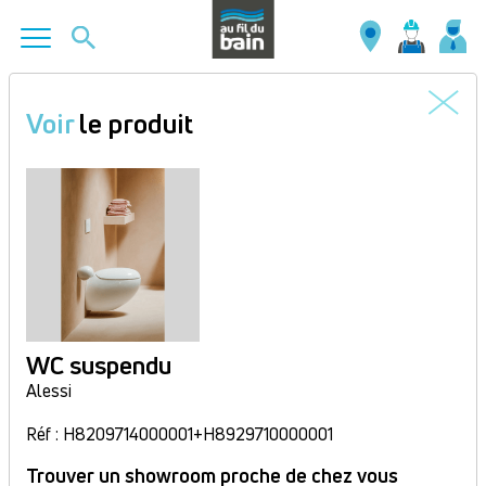
Aller
au
Voir
le produit
contenu
principal
WC suspendu
Alessi
Réf : H8209714000001+H8929710000001
Trouver un showroom proche de chez vous