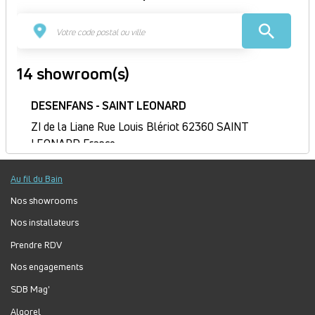
14 showroom(s)
DESENFANS - SAINT LEONARD
ZI de la Liane Rue Louis Blériot 62360 SAINT
LEONARD France
Itinéraire
Au fil du Bain
Fermé
Jour
Plage
Lundi :
Fermé
Nos showrooms
horaire
Mardi :
8h-12h30, 13h30-17h30
Nos installateurs
Mercredi :
8h-12h30, 13h30-17h30
Prendre RDV
Jeudi :
8h-12h30, 13h30-17h30
Nos engagements
Vendredi :
8h-12h30, 13h30-17h30
Samedi :
Fermé
SDB Mag'
Dimanche :
Fermé
Algorel