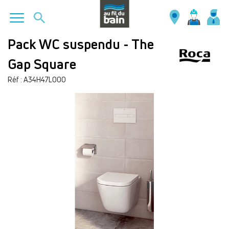
Aller
Pack WC suspendu - The
au
Gap Square
contenu
principal
Réf : A34H47L000