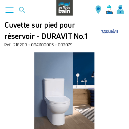
Aller
Cuvette sur pied pour
au
réservoir - DURAVIT No.1
contenu
principal
Réf : 218209 + 0941100005 + 002079