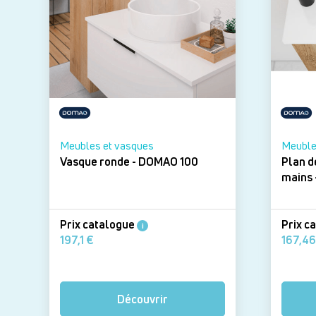
Meubles et vasques
Meuble
Vasque ronde - DOMAO 100
Plan d
Prix catalogue
Prix c
i
197,1 €
Découvrir