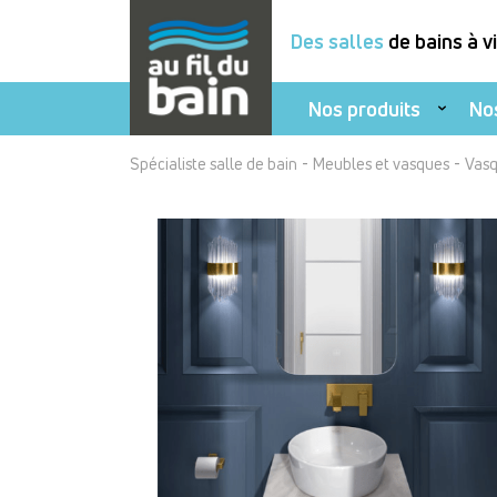
Des salles
de bains à v
Nos produits
No
Aller
-
-
Spécialiste salle de bain
Meubles et vasques
Vasq
au
contenu
principal