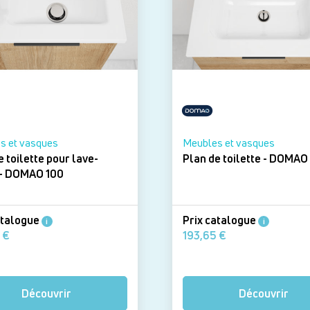
s et vasques
Meubles et vasques
e toilette pour lave-
Plan de toilette - 
mains - DOMAO 100
atalogue
Prix catalogue
i
i
167,46 €
193,65 €
Découvrir
Découvrir