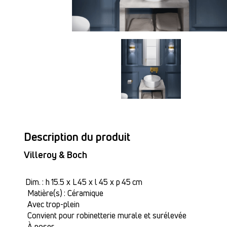
Description du produit
Villeroy & Boch
Dim. : h 15.5 x L 45 x l 45 x p 45 cm
Matière(s) : Céramique
Avec trop-plein
Convient pour robinetterie murale et surélevée
À poser