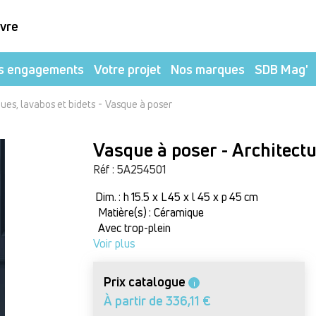
ivre
s engagements
Votre projet
Nos marques
SDB Mag'
-
ues, lavabos et bidets
Vasque à poser
Vasque à poser - Architect
Réf : 5A254501
Dim. : h 15.5 x L 45 x l 45 x p 45 cm
Matière(s) : Céramique
Avec trop-plein
Voir plus
Prix catalogue
i
À partir de 336,11 €