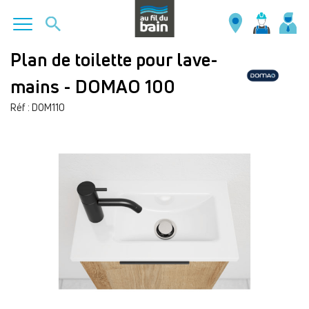
Aller
Plan de toilette pour lave-
au
mains - DOMAO 100
contenu
principal
Réf : DOM110