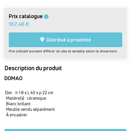
Prix catalogue
i
167,46 €
Distribué à proximité
Prix indicatif pouvant différer du site et variable selon le showroom.
Description du produit
DOMAO
Dim. : h 1.8 x L 40 x p 22 cm
Matière(s) : céramique
Blanc brillant
Meuble vendu séparément
À encastrer