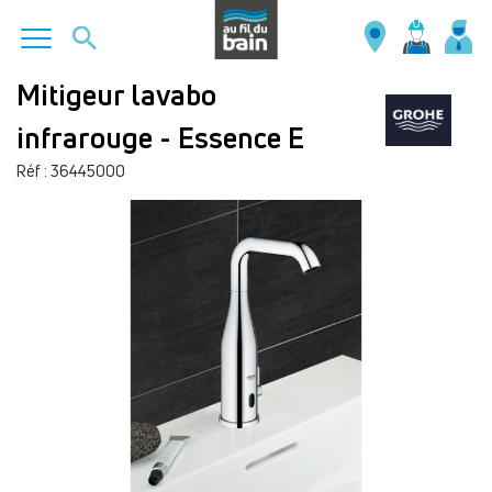
Aller
Mitigeur lavabo
au
infrarouge - Essence E
contenu
principal
Réf : 36445000