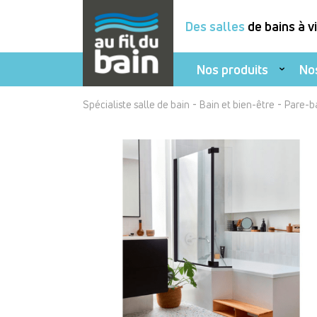
Des salles
de bains à v
Nos produits
No
Aller
-
-
Spécialiste salle de bain
Bain et bien-être
Pare-b
au
contenu
principal