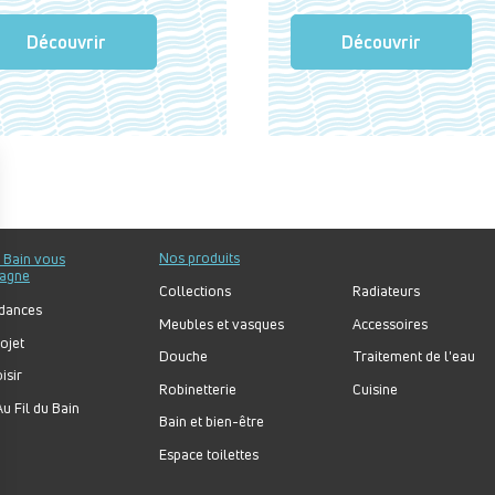
Découvrir
Découvrir
Nos produits
u Bain vous
agne
Collections
Radiateurs
dances
Meubles et vasques
Accessoires
ojet
Douche
Traitement de l'eau
isir
Robinetterie
Cuisine
u Fil du Bain
Bain et bien-être
Espace toilettes