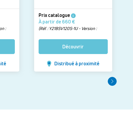
Prix catalogue
i
À partir de 660 €
on :
(Réf. : Y21BSV120S-1U - Version :
re
Pare-bain largeur 120 cm - Verre
lant)
transparent - Profilé Blanc mat)
Découvrir
ité
Distribué à proximité