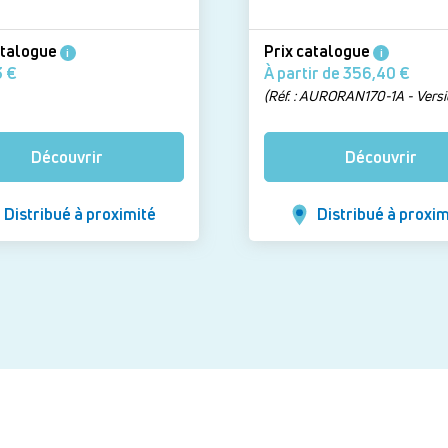
atalogue
Prix catalogue
i
i
322,43 €
À partir de 356,40 €
(Réf. : AURORAN170-1A - Versi
Pare-bain largeur 70 cm - Ver
transparent - Profilé Blanc bril
Découvrir
Découvrir
Distribué à proximité
Distribué à proxim