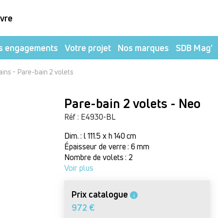
ivre
s engagements
Votre projet
Nos marques
SDB Mag'
-
ains
Pare-bain 2 volets
Pare-bain 2 volets - Neo
Réf : E4930-BL
Dim. : l 111.5 x h 140 cm
Épaisseur de verre : 6 mm
Nombre de volets : 2
Voir plus
Prix catalogue
i
972 €