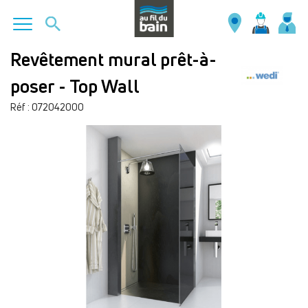
Aller
Revêtement mural prêt-à-
au
poser - Top Wall
contenu
principal
Réf : 072042000