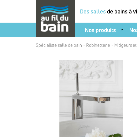
Des salles
de bains à v
Nos produits
No
Aller
-
-
Spécialiste salle de bain
Robinetterie
Mitigeurs e
au
contenu
principal