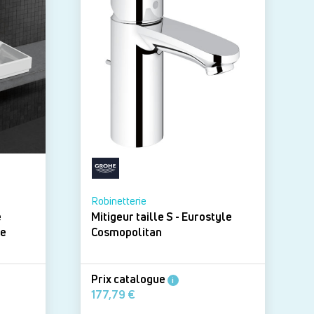
Robinetterie
e
Mitigeur taille S - Eurostyle
M
cube
Cosmopolitan
Prix catalogue
i
177,79 €