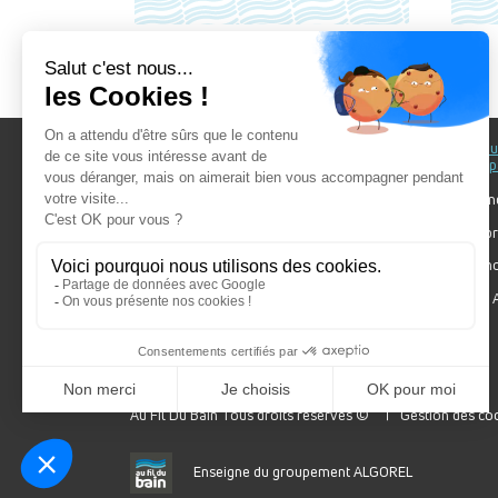
Au fil du Bain
Au fil d
accomp
Nos showrooms
Nos ten
Nos installateurs
Votre pr
Prendre RDV
Bien cho
Nos engagements
Forum A
SDB Mag'
Algorel
Au Fil Du Bain Tous droits réservés ©
Gestion des co
Enseigne du groupement ALGOREL