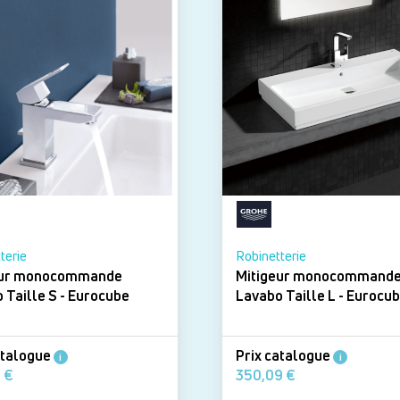
terie
Robinetterie
eur monocommande
Mitigeur monocommand
Lavabo Taille S - Eurocube
Lavabo Taille L - Euro
atalogue
Prix catalogue
i
i
291,72 €
350,09 €