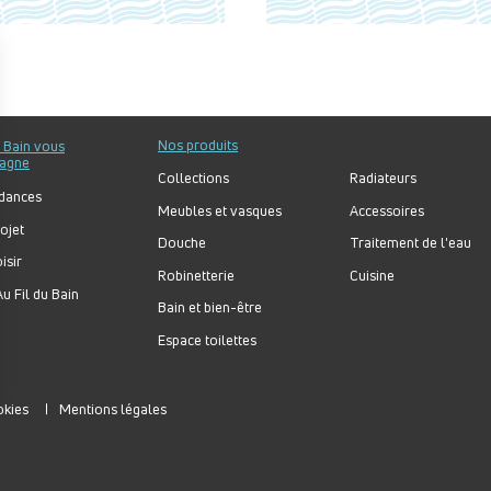
Nos produits
u Bain vous
agne
Collections
Radiateurs
dances
Meubles et vasques
Accessoires
ojet
Douche
Traitement de l'eau
isir
Robinetterie
Cuisine
u Fil du Bain
Bain et bien-être
Espace toilettes
okies
Mentions légales