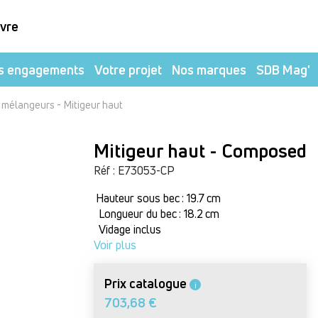
ivre
s engagements
Votre projet
Nos marques
SDB Mag'
-
t mélangeurs
Mitigeur haut
Mitigeur haut - Composed
Réf : E73053-CP
Hauteur sous bec : 19.7 cm
Longueur du bec : 18.2 cm
Vidage inclus
Voir plus
Prix catalogue
i
703,68 €