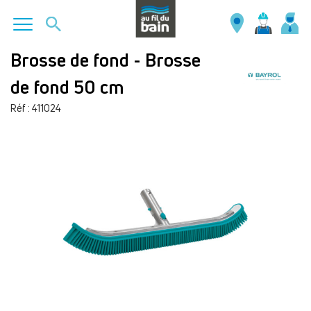
Aller
Brosse de fond - Brosse
au
de fond 50 cm
contenu
principal
Réf : 411024