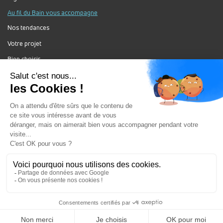
Prendre rendez-vous
Au fil du Bain vous accompagne
Nos tendances
Votre projet
Bien choisir
Forum Au Fil du Bain
Nos produits
Au Fil Du Bain Tous droits réservés ©
Gestion des cookies
Mentions légales
Enseigne du groupement ALGOREL