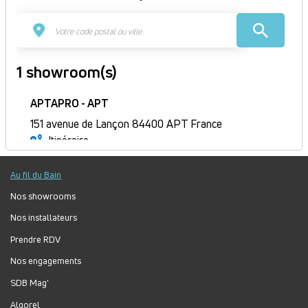
1 showroom(s)
APTAPRO - APT
151 avenue de Lançon 84400 APT France
Itinéraire
Fermé
Au fil du Bain
Jour
Plage
Lundi :
9h-12h, 14h-18h
horaire
Mardi :
9h-12h, 14h-18h
Nos showrooms
Mercredi :
9h-12h, 14h-18h
Nos installateurs
Jeudi :
9h-12h, 14h-18h
Prendre RDV
Vendredi :
9h-12h, 14h-18h
Nos engagements
Samedi :
Fermé
Dimanche :
Fermé
SDB Mag'
Algorel