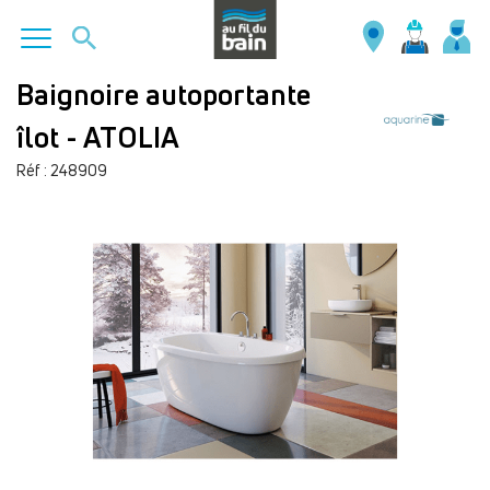
Aller
Baignoire autoportante
au
îlot - ATOLIA
contenu
principal
Réf : 248909