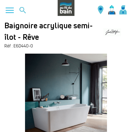
Aller
Baignoire acrylique semi-
au
îlot - Rêve
contenu
principal
Réf : E6D440-0