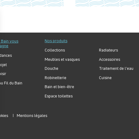
Nos produits
u Bain vous
agne
Collections
Radiateurs
dances
Meubles et vasques
Accessoires
ojet
Douche
Traitement de l'eau
isir
Robinetterie
Cuisine
u Fil du Bain
Bain et bien-être
Espace toilettes
okies
Mentions légales