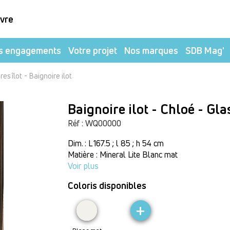
ivre
s engagements
Votre projet
Nos marques
SDB Mag'
-
res îlot
Baignoire ilot
Baignoire ilot - Chloé - Gl
Réf : WQ00000
Dim. : L 167.5 ; l 85 ; h 54 cm
Matière : Mineral Lite Blanc mat
Voir plus
Coloris disponibles
+