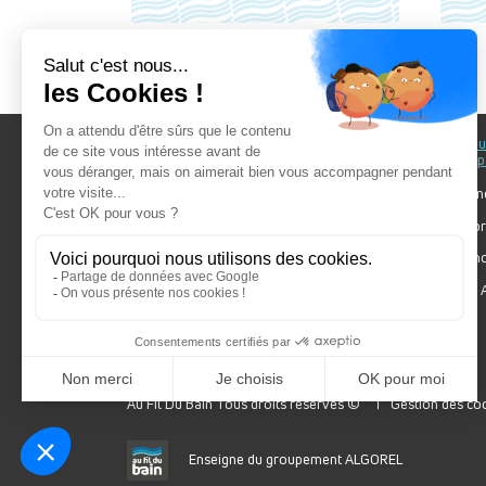
Au fil du Bain
Au fil d
accomp
Nos showrooms
Nos ten
Nos installateurs
Votre pr
Prendre RDV
Bien cho
Nos engagements
Forum A
SDB Mag'
Algorel
Au Fil Du Bain Tous droits réservés ©
Gestion des co
Enseigne du groupement ALGOREL