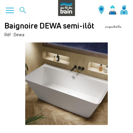
Aller
Baignoire DEWA semi-ilôt
au
Réf : Dewa
contenu
principal