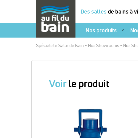
Des salles
de bains à v
Nos produits
No
Aller
-
-
Spécialiste Salle de Bain
Nos Showrooms
Nos Sh
au
contenu
principal
Voir
le produit