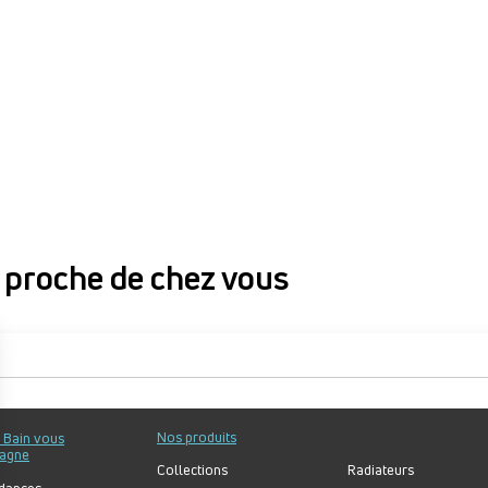
proche de chez vous
proche de chez vous
Nos produits
u Bain vous
agne
Collections
Radiateurs
dances