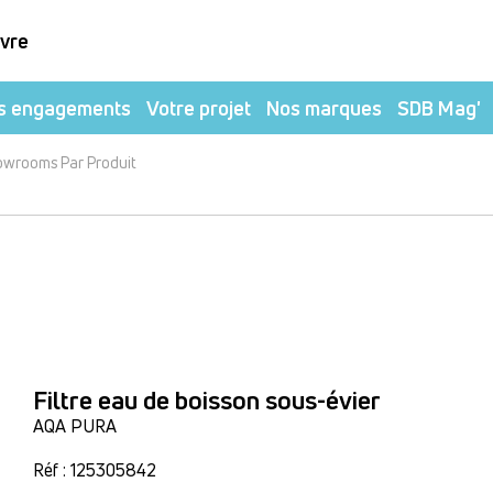
ivre
s engagements
Votre projet
Nos marques
SDB Mag'
owrooms Par Produit
Filtre eau de boisson sous-évier
AQA PURA
Réf : 125305842