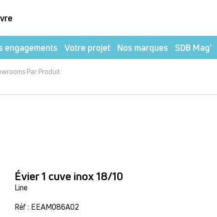
ivre
s engagements
Votre projet
Nos marques
SDB Mag'
owrooms Par Produit
Évier 1 cuve inox 18/10
Line
Réf : EEAM086A02