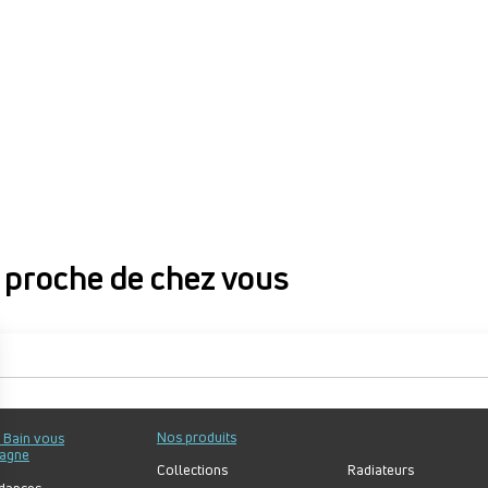
proche de chez vous
proche de chez vous
Nos produits
u Bain vous
agne
Collections
Radiateurs
dances