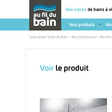
Des salles
de bains à v
Nos produits
No
Aller
-
-
Spécialiste Salle de Bain
Nos Showrooms
Nos Sh
au
contenu
principal
Voir
le produit