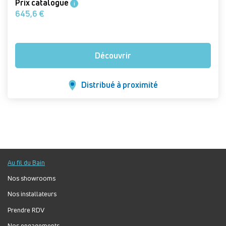
Prix catalogue
i
645,6 €
Découvrir
Distribué à proximité
Au fil du Bain
Nos showrooms
Nos installateurs
Prendre RDV
Nos engagements