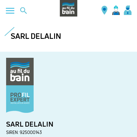
Aller
au
SARL DELALIN
contenu
principal
SARL DELALIN
SIREN: 925000143