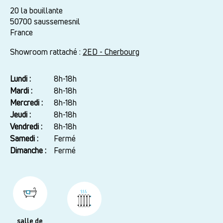
20 la bouillante
50700
saussemesnil
France
Showroom rattaché :
2ED - Cherbourg
Lundi :
Jour
Plage
8h-18h
horaire
Mardi :
8h-18h
Mercredi :
8h-18h
Jeudi :
8h-18h
Vendredi :
8h-18h
Samedi :
Fermé
Dimanche :
Fermé
salle de