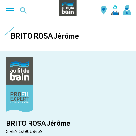
Aller
au
BRITO ROSA Jérôme
contenu
principal
BRITO ROSA Jérôme
SIREN: 529669459