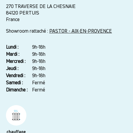
270 TRAVERSE DE LA CHESNAIE
84120
PERTUIS
France
Showroom rattaché :
PASTOR - AIX-EN-PROVENCE
Lundi :
Jour
Plage
9h-18h
horaire
Mardi :
9h-18h
Mercredi :
9h-18h
Jeudi :
9h-18h
Vendredi :
9h-18h
Samedi :
Fermé
Dimanche :
Fermé
chauffage