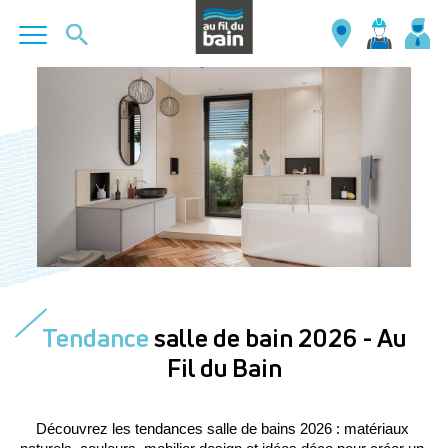
Aller
au
contenu
principal
Tendance
salle de bain 2026 - Au
Fil du Bain
Découvrez les tendances salle de bains 2026 : matériaux 