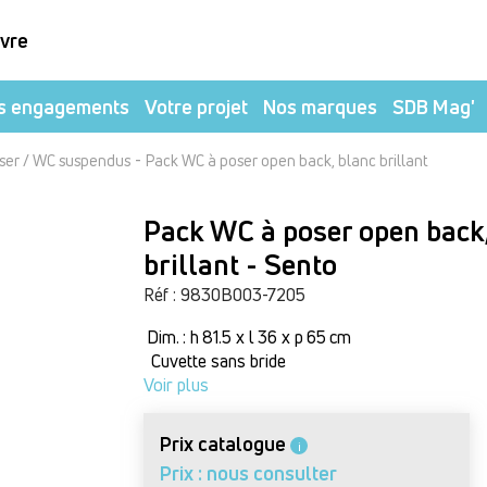
ivre
s engagements
Votre projet
Nos marques
SDB Mag'
-
ser / WC suspendus
Pack WC à poser open back, blanc brillant
Pack WC à poser open back
brillant - Sento
Réf : 9830B003-7205
Dim. : h 81.5 x l 36 x p 65 cm
Cuvette sans bride
Voir plus
Prix catalogue
i
Prix : nous consulter