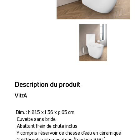
Description du produit
VitrA
Dim. : h 81.5 x l 36 x p 65 cm
Cuvette sans bride
Abattant frein de chute inclus
Y compris réservoir de chasse d’eau en céramique
2 différents volumes d’eau (fonction 3/6 l)