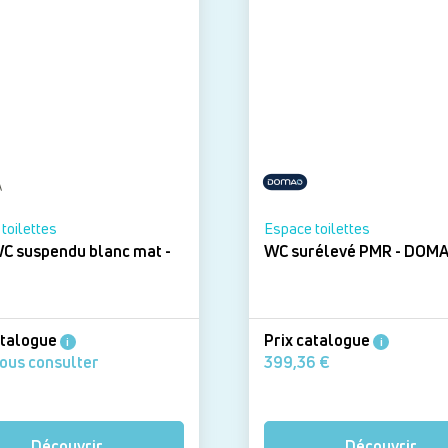
toilettes
Espace toilettes
C suspendu blanc mat -
WC surélevé P
atalogue
Prix catalogue
i
i
nous consulter
399,36 €
Découvrir
Découvrir