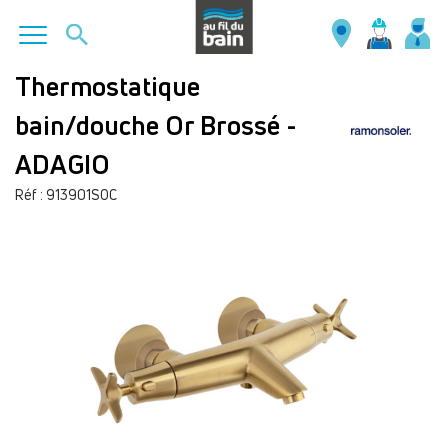
Aller
Thermostatique
au
bain/douche Or Brossé -
contenu
principal
ADAGIO
Réf : 913901SOC