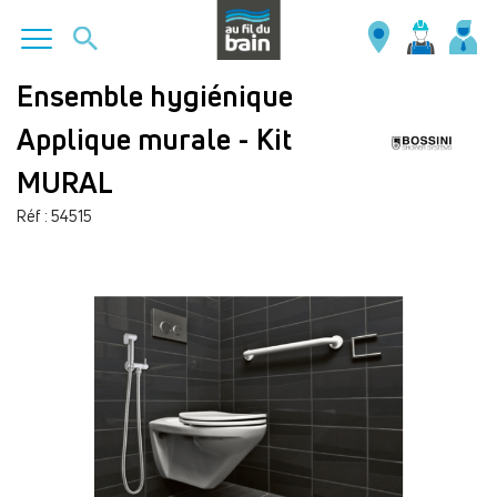
Aller
Ensemble hygiénique
au
Applique murale - Kit
contenu
principal
MURAL
Réf : 54515