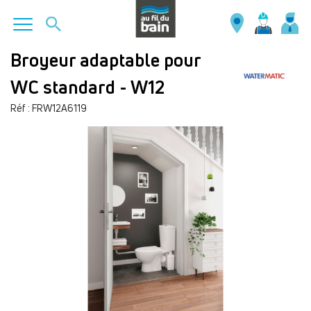
Aller
Broyeur adaptable pour
au
WC standard - W12
contenu
principal
Réf : FRW12A6119