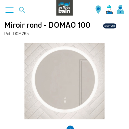
Aller
Miroir rond - DOMAO 100
au
Réf : DOM265
contenu
principal