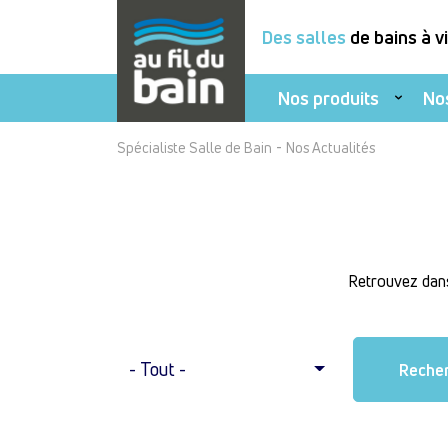
Des salles
de bains à v
Nos produits
No
Aller
-
Spécialiste Salle de Bain
Nos Actualités
au
contenu
principal
Retrouvez dans 
- Tout -