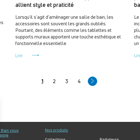
allient style et praticité
ba
Lorsqu'il s'agit d'aménager une salle de bain, les
Le
es
accessoires sont souvent les grands oubliés.
in
Pourtant, des éléments comme les tablettes et
pl
supports muraux apportent une touche esthétique et
cha
fonctionnelle essentielle.
un
Lire
Lir
Page
1
Page
2
Page
3
Page
4
courante
Nos produits
u Bain vous
agne
Collections
Radiateurs