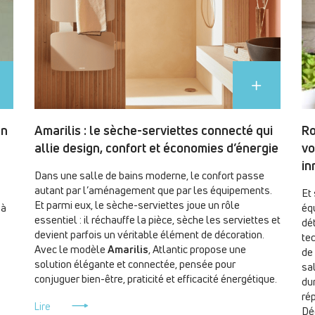
gn
Amarilis : le sèche-serviettes connecté qui
Ro
allie design, confort et économies d’énergie
vo
in
Dans une salle de bains moderne, le confort passe
autant par l’aménagement que par les équipements.
Et 
Et parmi eux, le sèche-serviettes joue un rôle
 à
éq
essentiel : il réchauffe la pièce, sèche les serviettes et
dét
devient parfois un véritable élément de décoration.
te
Avec le modèle
Amarilis
, Atlantic propose une
de
solution élégante et connectée, pensée pour
sa
conjuguer bien-être, praticité et efficacité énergétique.
dur
ré
Lire
Dé