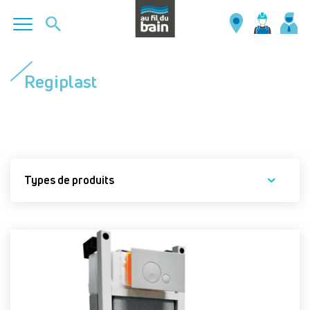
Aller
au
Regiplast
contenu
principal
Types de produits