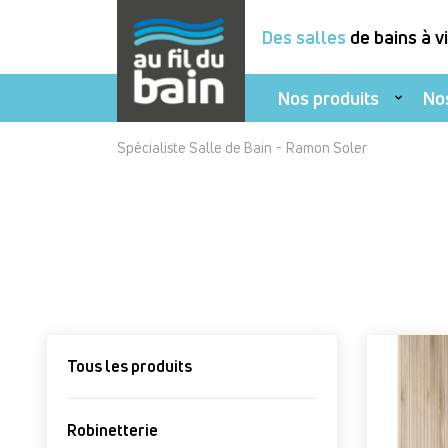
Des salles
de bains à v
Nos produits
No
Aller
-
Spécialiste Salle de Bain
Ramon Soler
au
contenu
principal
Tous les produits
Robinetterie