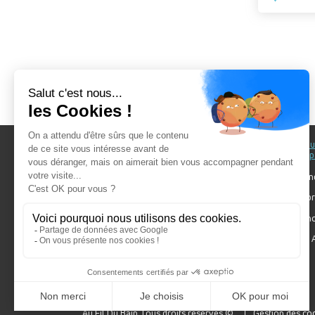
Au fil du Bain
Au fil d
accomp
Nos showrooms
Nos ten
Nos installateurs
Votre pr
Prendre RDV
Bien cho
Nos engagements
Forum A
SDB Mag'
Algorel
Au Fil Du Bain Tous droits réservés ©
Gestion des co