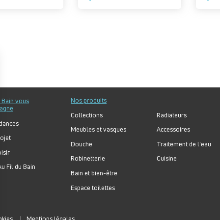
Nos produits
u Bain vous
agne
Collections
Radiateurs
dances
Meubles et vasques
Accessoires
ojet
Douche
Traitement de l'eau
isir
Robinetterie
Cuisine
u Fil du Bain
Bain et bien-être
Espace toilettes
okies
Mentions légales