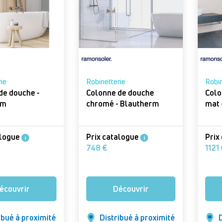
ie
Robinetterie
Robin
de douche -
Colonne de douche
Colo
rm
chromé - Blautherm
alogue
Prix catalogue
Prix
i
i
748 €
1
écouvrir
Découvrir
ibué à proximité
Distribué à proximité
D