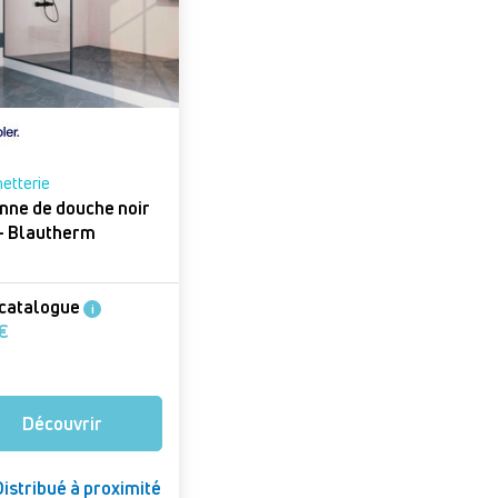
etterie
nne de douche noir
mat - Blautherm
 catalogue
i
121 €
Découvrir
istribué à proximité