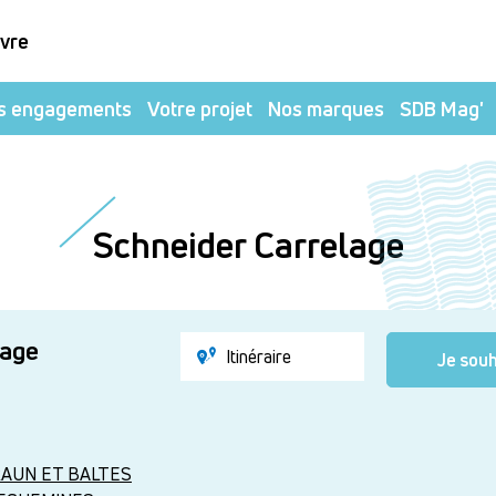
ivre
s engagements
Votre projet
Nos marques
SDB Mag'
Schneider Carrelage
lage
Itinéraire
Je souh
AUN ET BALTES