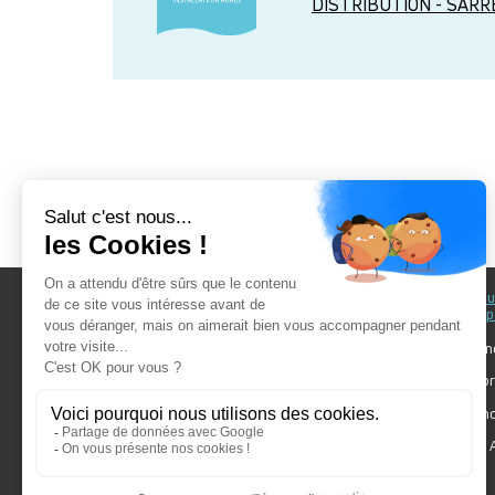
DISTRIBUTION - SAR
Au fil du Bain
Au fil d
accomp
Nos showrooms
Nos ten
Nos installateurs
Votre pr
Prendre RDV
Bien cho
Nos engagements
Forum A
SDB Mag'
Algorel