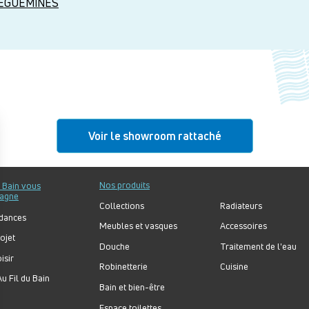
REGUEMINES
Voir le showroom rattaché
Nos produits
u Bain vous
agne
Collections
Radiateurs
dances
Meubles et vasques
Accessoires
ojet
Douche
Traitement de l'eau
isir
Robinetterie
Cuisine
u Fil du Bain
Bain et bien-être
Espace toilettes