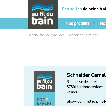
Des salles
de bains à v
Nos produits
No
Aller
-
Spécialiste Salle de Bain
Schneider Carrelage
au
contenu
principal
Schneider Carre
6 impasse des près
57510
Heckenransbach
France
Showroom rattaché :
BR